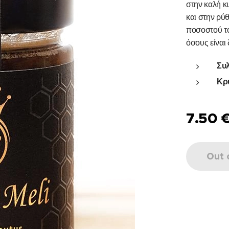
στην καλή κ
και στην ρύ
ποσοστού το
όσους είναι 
Συ
Κρ
7.50
Out 