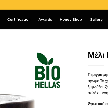
Certification
Awards
Honey Shop
Gallery
Μέλι
Περιγραφή
άρωμα.Το χρ
ξαφνιάζει εξ
απλά σε γοη
Θρεπτική α