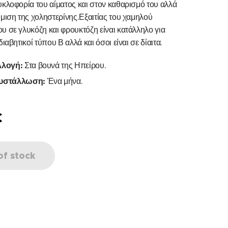
υκλοφορία του αίματος και στον καθαρισμό του αλλά
θμιση της χοληστερίνης.Εξαιτίας του χαμηλού
υ σε γλυκόζη και φρουκτόζη είναι κατάλληλο για
διαβητικοί τύπου Β αλλά και όσοι είναι σε δίαιτα.
λλογή:
Στα βουνά της Ηπείρου.
υστάλλωση:
Ένα μήνα.
€
of stock