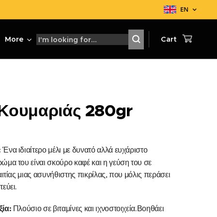
EN
More
Cart
 Κουμαριάς 280gr
:
Ένα ιδιαίτερο μέλι με δυνατό αλλά ευχάριστο
ώμα του είναι σκούρο καφέ και η γεύση του σε
αιτίας μιας ασυνήθιστης πικρίλας, που μόλις περάσει
τεύει.
ξία:
Πλούσιο σε βιταμίνες και ιχνοστοιχεία.Βοηθάει