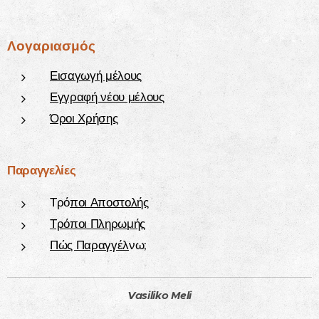
Λογαριασμός
Εισαγωγή μέλους
Εγγραφή νέου μέλους
Όροι Χρήσης
Παραγγελίες
Τρό
ποι Αποστολ
ής
Τρόποι Πληρωμής
Πώς Παραγγέλ
νω;
Vasiliko Meli