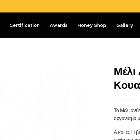
Certification
Awards
Honey Shop
Gallery
Μέλι
Κουατ
Το Μελι ανθ
οργανισμο μ
Α και C. Η 