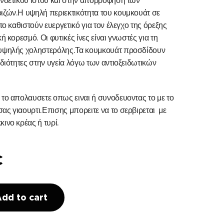
υνδετικού ιστού και στην απορρόφηση των
ιζών.Η υψηλή περιεκτικότητα του κουμκουάτ σε
 το καθιστούν ευεργετικό για τον έλεγχο της όρεξης
κή κορεσμό. Οι φυτικές ίνες είναι γνωστές για τη
 υψηλής χοληστερόλης.Τα κουμκουάτ προσδίδουν
ιδιότητες στην υγεία λόγω των αντιοξειδωτικών
 το απολαυσετε οπως ειναι ή συνοδευοντας το με το
ας γιαουρτι.Επισης μπορειτε να το σερβιρεται με
ινο κρέας ή τυρί.
€
dd to cart