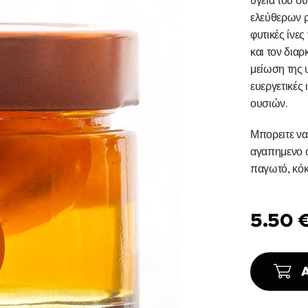
υγεία του σ
ελεύθερων ρ
φυτικές ίνες
και τον διαρ
μείωση της
ευεργετικές 
ουσιών.
Μπορειτε να
αγαπημενο σ
παγωτό, κόκκ
5.50
A