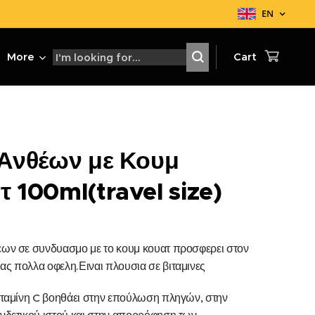
EN
More
Cart
 Ανθέων με Κουμ
 100ml(travel size)
εων σε συνδυασμο με το κουμ κουατ προσφερει στον
ας πολλα οφελη.Ειναι πλουσια σε βιταμινες
βιταμίνη C βοηθάει στην επούλωση πληγών, στην