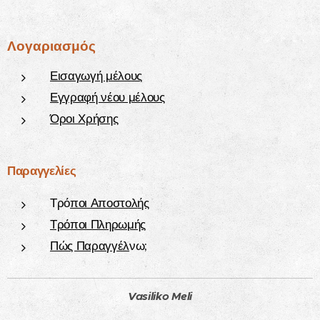
Λογαριασμός
Εισαγωγή μέλους
Εγγραφή νέου μέλους
Όροι Χρήσης
Παραγγελίες
Τρό
ποι Αποστολ
ής
Τρόποι Πληρωμής
Πώς Παραγγέλ
νω;
Vasiliko Meli