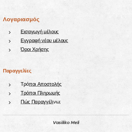
Λογαριασμός
Εισαγωγή μέλους
Εγγραφή νέου μέλους
Όροι Χρήσης
Παραγγελίες
Τρό
ποι Αποστολ
ής
Τρόποι Πληρωμής
Πώς Παραγγέλ
νω;
Vasiliko Meli