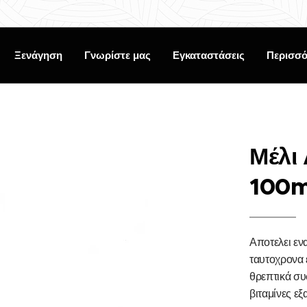
Ξενάγηση
Γνωρίστε μας
Εγκαταστάσεις
Περισσό
Μέλι
100ml
Αποτελει εν
ταυτοχρονα 
θρεπτικά συσ
βιταμίνες εξ