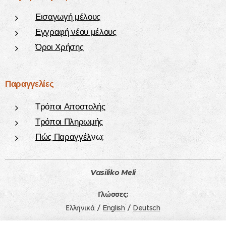
Εισαγωγή μέλους
Εγγραφή νέου μέλους
Όροι Χρήσης
Παραγγελίες
Τρό
ποι Αποστολ
ής
Τρόποι Πληρωμής
Πώς Παραγγέλ
νω;
Vasiliko Meli
Γλώσσες
Ελληνικά
English
Deutsch